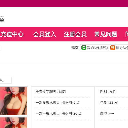
数充值中心
会员登入
注册会员
常见问题
指数
普通级(清纯)
辅导级(
礼
免费文字聊天 :
關閉
性别 : 女性
一对多视讯聊天 :
每分钟 5 点
年龄 : 22 岁
一对一视讯聊天 :
每分钟 20 点
血型 : ----