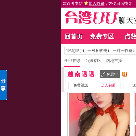
建议将本站
加入收藏
，方便日后找寻
回首页
免费专区
点
业绩排行
一对多收费
一对一收费
全部在線
台妹专区
內地主播
越南邁邁
休息中
免費視訊
进入包厢
送