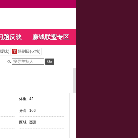
问题反映
赚钱联盟专区
暧昧)
限制级(火辣)
体重 : 42
身高 : 166
区域 : 亞洲