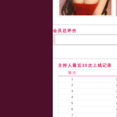
会员总评价
主持人最近30次上线记录
项 次
1
2
3
4
5
6
7