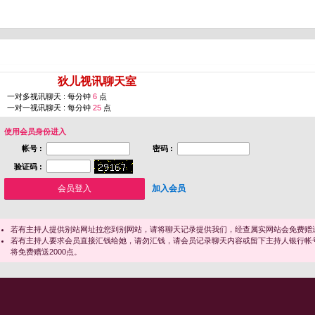
您即将进入 [
狄儿视讯聊天室
]
一对多视讯聊天 : 每分钟
6
点
一对一视讯聊天 : 每分钟
25
点
使用会员身份进入
帐号 :
密码 :
验证码 :
加入会员
若有主持人提供别站网址拉您到别网站，请将聊天记录提供我们，经查属实网站会免费赠送
若有主持人要求会员直接汇钱给她，请勿汇钱，请会员记录聊天内容或留下主持人银行帐
将免费赠送2000点。