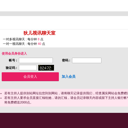
您即将进入 [
狄儿视讯聊天室
]
一对多视讯聊天 : 每分钟
8
点
一对一视讯聊天 : 每分钟
40
点
使用会员身份进入
帐号 :
密码 :
验证码 :
加入会员
若有主持人提供别站网址拉您到别网站，请将聊天记录提供我们，经查属实网站会免费赠送
若有主持人要求会员直接汇钱给她，请勿汇钱，请会员记录聊天内容或留下主持人银行帐
将免费赠送2000点。