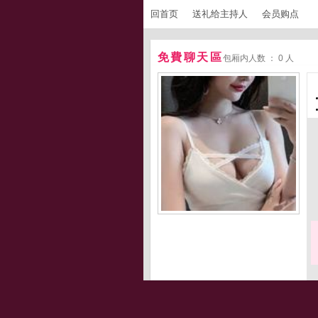
回首页
送礼给主持人
会员购点
免費聊天區
包厢内人数 ： 0 人